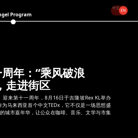
轉中文
中文
EN
ngel Program
一周年：“乘风破浪
点，走进街区
treet）迎来第十一周年，8月16日于吉隆坡Rex KL举办
。作为马来西亚首个中文TEDx，它不仅是一场思想盛
的城市嘉年华，让公众在咖啡、音乐、文学与市集